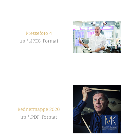
Pressefoto 4
im *.JPEG-Format
Rednermappe 2020
im *.PDF-Format