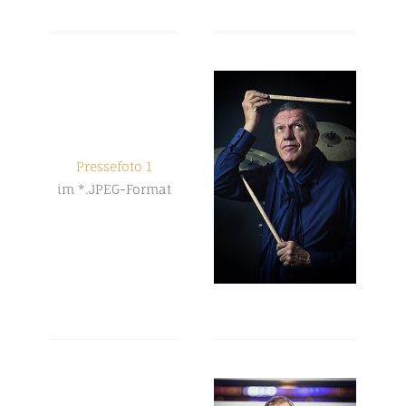
Pressefoto 1
im *.JPEG-Format